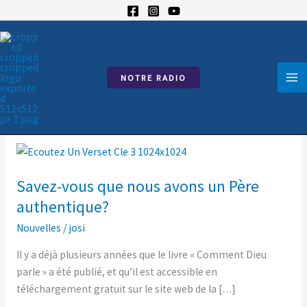
Aller
au
contenu
Verset clé
NOTRE RADIO
Savez-
vous
Savez-vous que nous avons un Père
que
nous
authentique?
avons
Nouvelles
/
josi
un
Père
Il y a déjà plusieurs années que le livre « Comment Dieu
authentique?
parle » a été publié, et qu’il est accessible en
téléchargement gratuit sur le site web de la […]