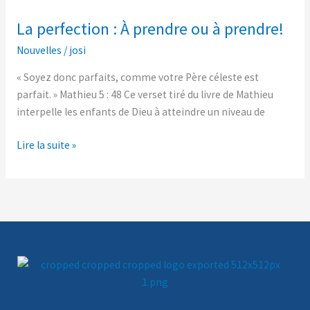
perfection :
La perfection : À prendre ou à prendre!
À
prendre
Nouvelles
/
josi
ou
« Soyez donc parfaits, comme votre Père céleste est
à
parfait. » Mathieu 5 : 48 Ce verset tiré du livre de Mathieu
prendre!
interpelle les enfants de Dieu à atteindre un niveau de
Lire la suite »