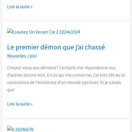
Lire la suite »
Le
premier
Le premier démon que j’ai chassé
démon
que
Nouvelles
/
josi
j’ai
Croyez-vous aux démons? Certains me répondrons oui,
chassé
d’autres diront non. En ce qui me concerne, j’ai très tôt eu la
conscience de l’existence d’un monde spirituel. Si je savais
que
Lire la suite »
La