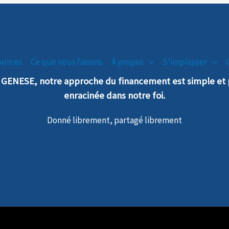
ources
Ce que nous faisons
À propos
S’impliquer
n GENESE, notre
a
pproche
du financement est simple e
enra
cinée dans notre foi.
Donné librement, partagé librement