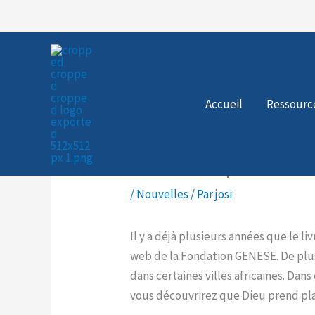
Aller
au
contenu
Accueil
Ressourc
Savez-vous que nous av
/
Nouvelles
/ Par
josi
Il y a déjà plusieurs années que le liv
web de la Fondation GENESE. De plus
dans certaines villes africaines. Dans
vous découvrirez que Dieu prend pla