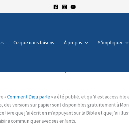
es
Ce que nous faisons
À propos
S’impliquer
ons un Père authentique?
re «
Comment Dieu parle
» a été publié, et qu’il est accessible
, des versions sur papier sont disponibles gratuitement à Mont
 ce livre que j’ai écrit en m’appuyant sur la Bible et que j’ai i
isir à communiquer avec ses enfants.