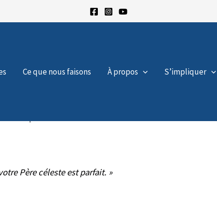
es
Ce que nous faisons
À propos
S’impliquer
e ou à prendre!
tre Père céleste est parfait. »