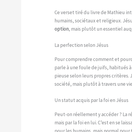
Ce verset tiré du livre de Mathieu in
humains, sociétaux et religieux. Jésu
option
, mais plutôt un essentiel auq
La perfection selon Jésus
Pour comprendre comment et pourquoi 
parle à une foule de juifs, habitués 
pieuse selon leurs propres critères.
société, mais plutôt à travers une vi
Un statut acquis par la foi en Jésus
Peut-on réellement y accéder ? La ré
mais par la foi en lui. C’est en se la
pour les humains, mais normal pour t