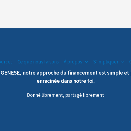
ources
Ce que nous faisons
À propos
S’impliquer
n GENESE, notre
a
pproche
du financement est simple e
enra
cinée dans notre foi.
Donné librement, partagé librement