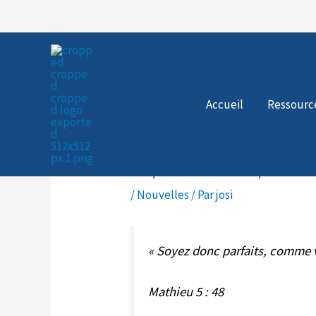
Aller
au
contenu
Accueil
Ressourc
La perfection : À prendr
/
Nouvelles
/ Par
josi
« Soyez donc parfaits, comme vo
Mathieu 5 : 48