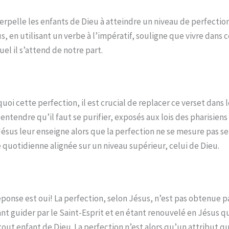
terpelle les enfants de Dieu à atteindre un niveau de perfectio
s, en utilisant un verbe à l’impératif, souligne que vivre dans
uel il s’attend de notre part.
cette perfection, il est crucial de replacer ce verset dans l
à entendre qu’il faut se purifier, exposés aux lois des pharisie
 Jésus leur enseigne alors que la perfection ne se mesure pas s
e quotidienne alignée sur un niveau supérieur, celui de Dieu.
ponse est oui! La perfection, selon Jésus, n’est pas obtenue p
issant guider par le Saint-Esprit et en étant renouvelé en Jésus q
out enfant de Dieu. La perfection n’est alors qu’un attribut qu