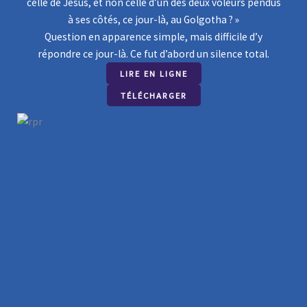
k
celle de Jésus, et non celle d’un des deux voleurs pendus
T
à ses côtés, ce jour-là, au Golgotha ? »
i
Question en apparence simple, mais difficile d’y
t
répondre ce jour-là. Ce fut d’abord un silence total.
l
LIRE EN LIGNE
e
TÉLÉCHARGER
T
h
i
s
i
s
b
a
c
k
s
i