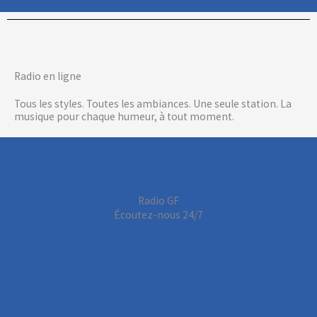
d
e
c
o
Radio en ligne
n
Tous les styles. Toutes les ambiances. Une seule station. La
t
musique pour chaque humeur, à tout moment.
e
n
t
.
Radio GF
Écoutez-nous 24/7