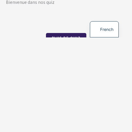
Bienvenue dans nos quiz
English
French
PLUS DE QUIZ
BIBLICAL KNOWLEDGE QUIZ
This quiz helps us to increase your biblical
knowledge