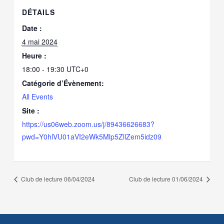
DÉTAILS
Date :
4 mai 2024
Heure :
18:00 - 19:30
UTC+0
Catégorie d’Évènement:
All Events
Site :
https://us06web.zoom.us/j/89436626683?
pwd=Y0hlVU01aVI2eWk5Mlp5ZllZem5idz09
Club de lecture 06/04/2024
Club de lecture 01/06/2024