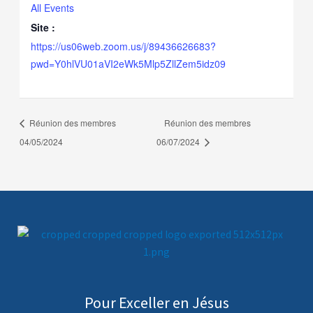
All Events
Site :
https://us06web.zoom.us/j/89436626683?
pwd=Y0hlVU01aVI2eWk5Mlp5ZllZem5idz09
Réunion des membres
Réunion des membres
04/05/2024
06/07/2024
Pour Exceller en Jésus