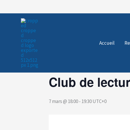
Aller
au
« Tous les Évènements
contenu
Cet évènement est passé.
Accueil
Re
Club de lectu
7 mars @ 18:00
-
19:30
UTC+0