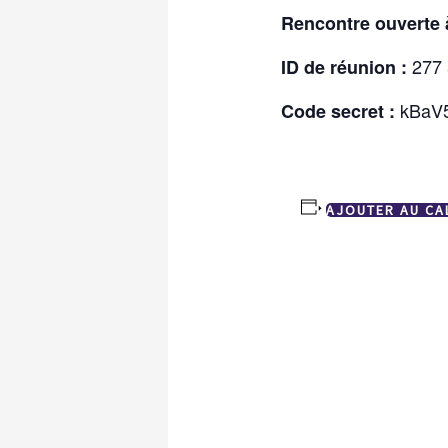
Rencontre ouverte à
277 
ID de réunion :
kBaV
Code secret :
AJOUTER AU CA