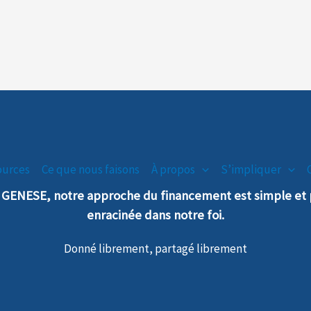
ources
Ce que nous faisons
À propos
S’impliquer
n GENESE, notre
a
pproche
du financement est simple e
enra
cinée dans notre foi.
Donné librement, partagé librement