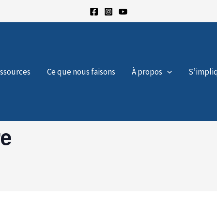
ssources
Ce que nous faisons
À propos
S’impli
re