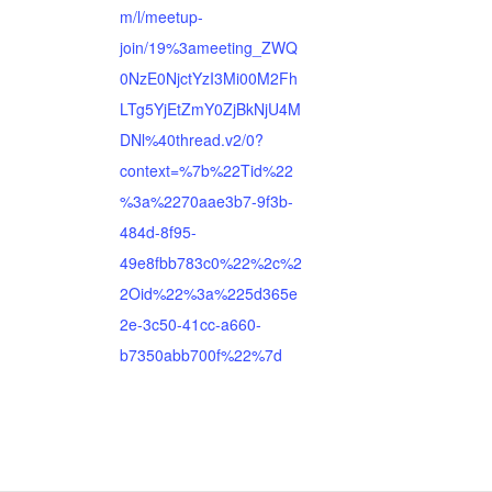
m/l/meetup-
join/19%3ameeting_ZWQ
0NzE0NjctYzI3Mi00M2Fh
LTg5YjEtZmY0ZjBkNjU4M
DNl%40thread.v2/0?
context=%7b%22Tid%22
%3a%2270aae3b7-9f3b-
484d-8f95-
49e8fbb783c0%22%2c%2
2Oid%22%3a%225d365e
2e-3c50-41cc-a660-
b7350abb700f%22%7d