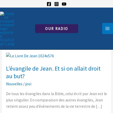
Skip
to
content
Jean
OUR RADIO
L’évangile
de
L’évangile de Jean. Et si on allait droit
Jean.
Et
au but?
si
Nouvelles
/
josi
on
allait
De tous les évangiles dans la Bible, celui écrit par Jean est le
droit
plus singulier. En comparaison des autres évangiles, Jean
au
retient assez peu d’événements de la vie terrestre de […]
but?