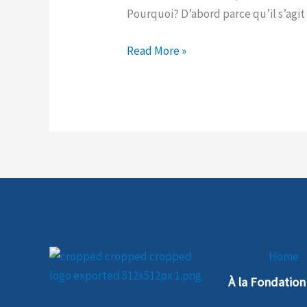
Pourquoi? D’abord parce qu’il s’ag
aux
Hébreux »
Read More »
Home
À la Fondatio