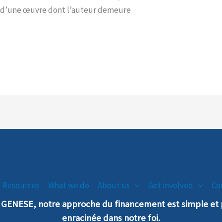
it d’une œuvre dont l’auteur demeure
Resources
What we do
About us
Get involved
Co
n GENESE, notre
a
pproche
du financement est simple e
enra
cinée dans notre foi.