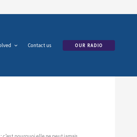
olved
Contact us
OUR RADIO
 ; c’est pourquoi elle ne peut jamais,