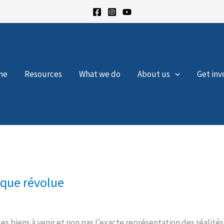
me
Resources
What we do
About us
Get inv
oque révolue
es biens à venir et non pas l’exacte représentation des réalités