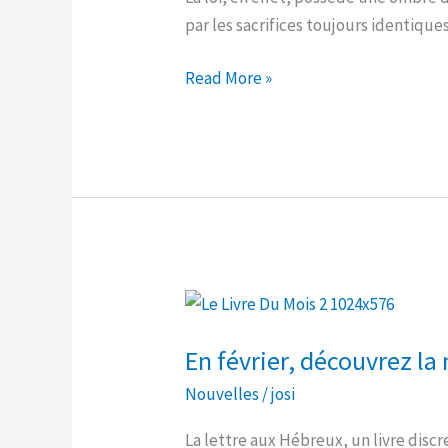
par les sacrifices toujours identique
révolue
Read More »
En
février,
En février, découvrez la
découvrez
la
Nouvelles
/
josi
mystérieuse
La lettre aux Hébreux, un livre disc
« Lettre