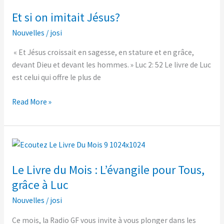
si
Et si on imitait Jésus?
on
imitait
Nouvelles
/
josi
Jésus?
« Et Jésus croissait en sagesse, en stature et en grâce,
devant Dieu et devant les hommes. » Luc 2: 52 Le livre de Luc
est celui qui offre le plus de
Read More »
Le
Livre
Le Livre du Mois : L’évangile pour Tous,
du
Mois
grâce à Luc
:
Nouvelles
/
josi
L’évangile
pour
Ce mois, la Radio GF vous invite à vous plonger dans les