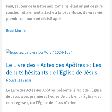
de
Paul, l’auteur de la lettre aux Romains, était un juif de pure
Paul
souche. Initialement attaché à la loi de Moïse, il a vu sa vie
prendre un tournant décisif après
Read More »
Le
Livre
Le Livre des « Actes des Apôtres » : Les
des
« Actes
débuts hésitants de l’Église de Jésus
des
Nouvelles
/
josi
Apôtres »
:
Le Livre des Actes des Apôtres présente le récit de l’Église
Les
de Jésus à ses premières heures. Je dis bien : « Église », et
débuts
non « église », car l’Église de Jésus n’a rien
hésitants