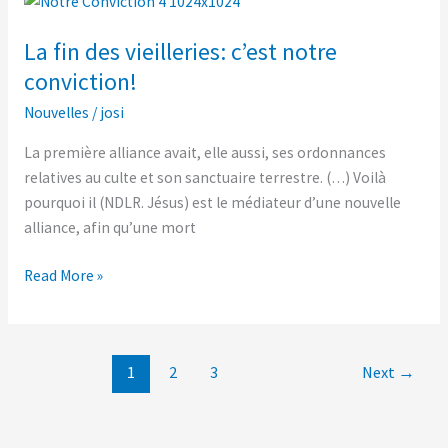
fin
La fin des vieilleries: c’est notre
des
vieilleries:
conviction!
c’est
Nouvelles
/
josi
notre
conviction!
La première alliance avait, elle aussi, ses ordonnances
relatives au culte et son sanctuaire terrestre. (…) Voilà
pourquoi il (NDLR. Jésus) est le médiateur d’une nouvelle
alliance, afin qu’une mort
Read More »
1
2
3
Next
→