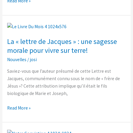
Read More »
La
« lettre
La « lettre de Jacques » : une sagesse
de
Jacques » :
morale pour vivre sur terre!
une
Nouvelles
/
josi
sagesse
morale
Saviez-vous que l’auteur présumé de cette Lettre est
pour
Jacques, communément connu sous le nom de « frère de
vivre
Jésus »? Cette attribution implique qu’il était le fils
sur
biologique de Marie et Joseph,
terre!
Read More »
La