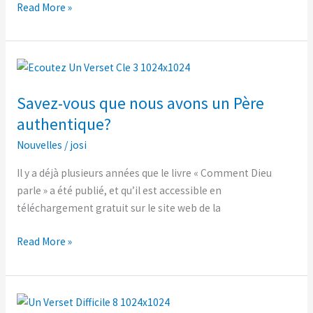
de
Read More »
l’Église
de
Jésus
Savez-
vous
Savez-vous que nous avons un Père
que
nous
authentique?
avons
Nouvelles
/
josi
un
Père
Il y a déjà plusieurs années que le livre « Comment Dieu
authentique?
parle » a été publié, et qu’il est accessible en
téléchargement gratuit sur le site web de la
Read More »
Et