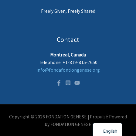
Freely Given, Freely Shared
Contact
Montreal, Canada
Telephone: +1-819-815-7650
info@fondafontiongenese.org
Copyright © 2026 FONDATION GENESE |
Propulsé
Powered
French
by FONDATION GENESE
English