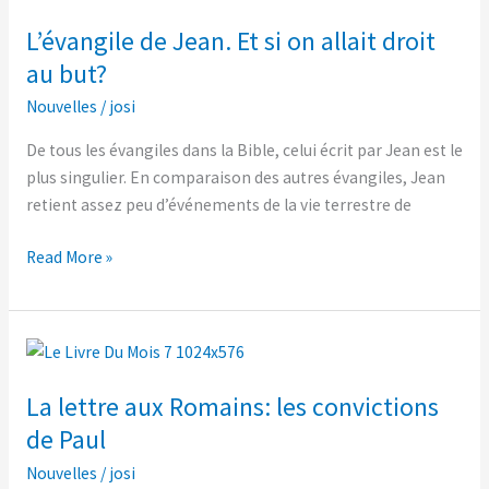
de
L’évangile de Jean. Et si on allait droit
Jean.
Et
au but?
si
Nouvelles
/
josi
on
allait
De tous les évangiles dans la Bible, celui écrit par Jean est le
droit
plus singulier. En comparaison des autres évangiles, Jean
au
retient assez peu d’événements de la vie terrestre de
but?
Read More »
La
lettre
La lettre aux Romains: les convictions
aux
Romains:
de Paul
les
Nouvelles
/
josi
convictions