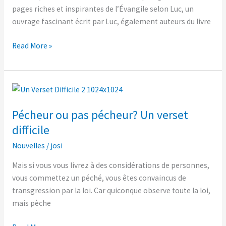
Tous,
pages riches et inspirantes de l’Évangile selon Luc, un
grâce
ouvrage fascinant écrit par Luc, également auteurs du livre
à
Luc
Read More »
Pécheur
ou
Pécheur ou pas pécheur? Un verset
pas
pécheur?
difficile
Un
Nouvelles
/
josi
verset
difficile
Mais si vous vous livrez à des considérations de personnes,
vous commettez un péché, vous êtes convaincus de
transgression par la loi. Car quiconque observe toute la loi,
mais pèche