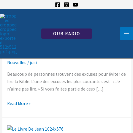
Skip
to
content
La
OUR RADIO
lettre
La lettre au Colossiens : Ce livre que
au
Colossiens :
même les paresseux peuvent lire
Ce
Nouvelles
/
josi
livre
que
Beaucoup de personnes trouvent des excuses pour éviter de
même
lire la Bible. L’une des excuses les plus courantes est : « Je
les
n’aime pas lire. » Si vous faites partie de ceux […]
paresseux
peuvent
Read More »
lire
L’évangile