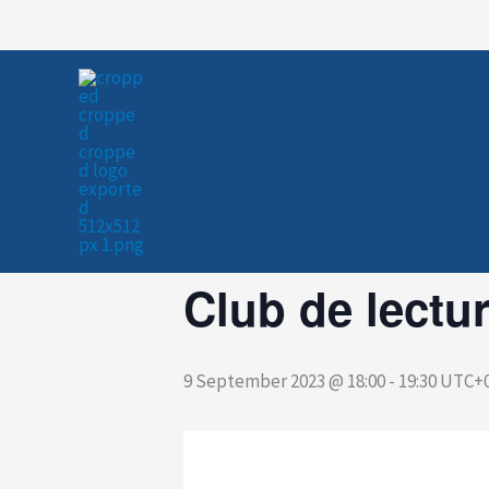
Skip
to
« All Events
content
This event has passed.
Club de lectu
9 September 2023 @ 18:00
-
19:30
UTC+