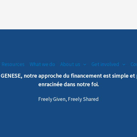
Resources
What we do
About us
Get involved
Co
n GENESE, notre
a
pproche
du financement est simple e
enra
cinée dans notre foi.
Freely Given, Freely Shared