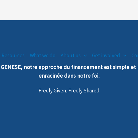
Resources
What we do
About us
Get involved
Co
n GENESE, notre
a
pproche
du financement est simple e
enra
cinée dans notre foi.
Freely Given, Freely Shared