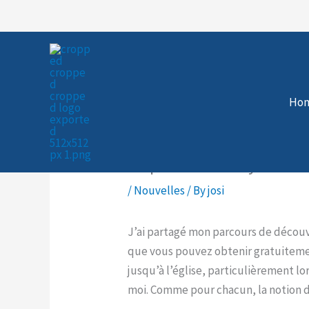
Skip
to
content
Ho
Ce péché si effrayant!
/
Nouvelles
/ By
josi
J’ai partagé mon parcours de découver
que vous pouvez obtenir gratuitemen
jusqu’à l’église, particulièrement 
moi. Comme pour chacun, la notion d