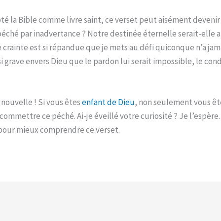
 la Bible comme livre saint, ce verset peut aisément devenir l
péché par inadvertance ? Notre destinée éternelle serait-elle a
crainte est si répandue que je mets au défi quiconque n’a jamai
grave envers Dieu que le pardon lui serait impossible, le cond
 nouvelle ! Si vous êtes
enfant de Dieu
, non seulement vous ête
ommettre ce péché. Ai-je éveillé votre curiosité ? Je l’espère
pour mieux comprendre ce verset.