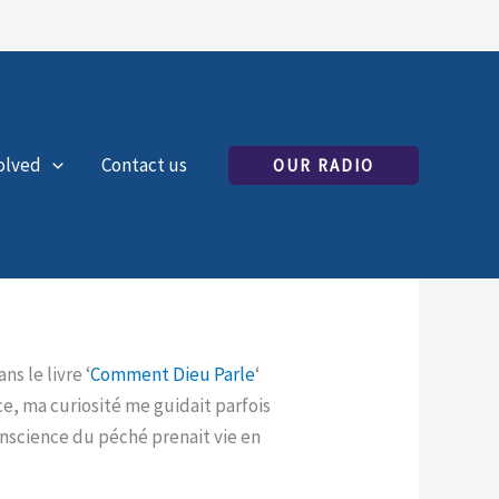
olved
Contact us
OUR RADIO
s le livre ‘
Comment Dieu Parle
‘
, ma curiosité me guidait parfois
nscience du péché prenait vie en